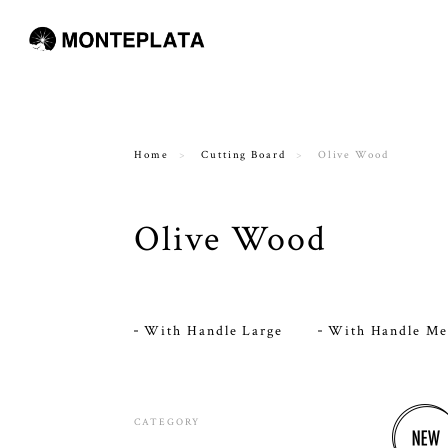
Home
Cutting Board
Olive Wood
Olive Wood
With Handle Large
With Handle M
CATEGORY