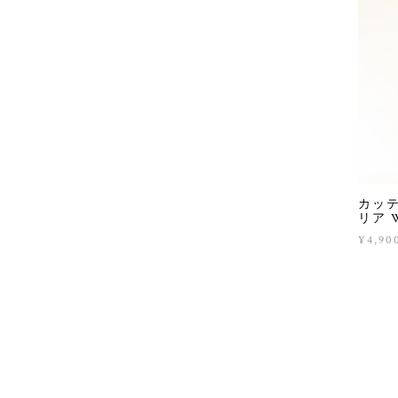
カッテ
リア Wi
¥4,90