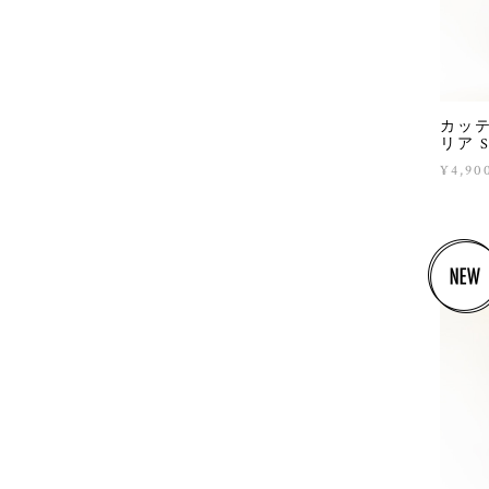
カッテ
リア Sq
¥4,90