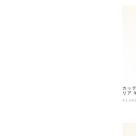
カッテ
リア Wi
¥4,90