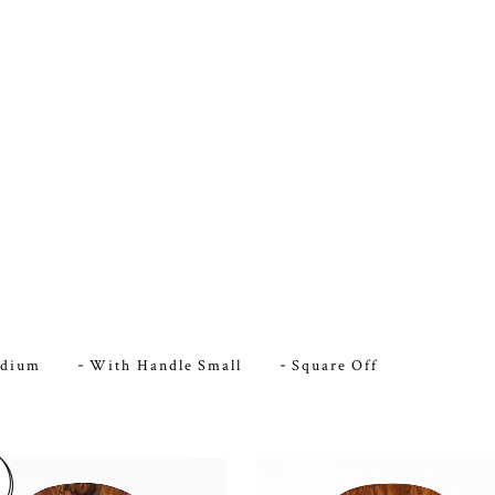
edium
With Handle Small
Square Off