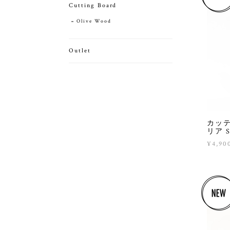
Cutting Board
Olive Wood
Outlet
カッテ
リア Sq
¥4,90