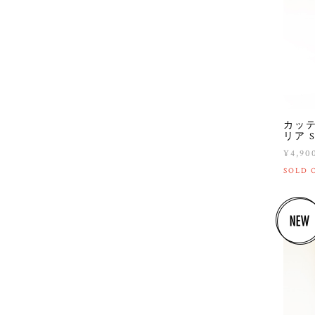
カッテ
リア Sq
¥4,90
SOLD 