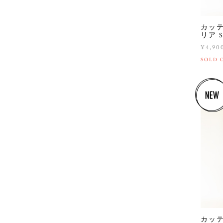
カッテ
リア Sq
¥4,90
SOLD 
カッテ